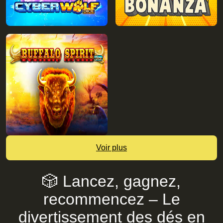
Voir plus
🎲 Lancez, gagnez,
recommencez – Le
divertissement des dés en