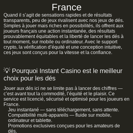
France
Quand il s’agit de sensations rapides et de résultats
transparents, peu de jeux rivalisent avec nos jeux de dés.
Simples à jouer mais riches en possibilités, ils offrent aux
joueurs français une action instantanée, des résultats
prouvablement équitables et la liberté de lancer les dés à
tout moment, sur mobile ou ordinateur. Avec le support
crypto, la vérification d’équité et une conception intuitive,
ces jeux sont conçus pour la vitesse et la confiance.
💡 Pourquoi Instant Casino est le meilleur
choix pour les dés
Jouer aux dés ici ne se limite pas à lancer des chiffres —
c’est avant tout la commodité, l’équité et le plaisir. Ce
service est licencié, sécurisé et optimisé pour les joueurs en
France.
Jeu instantané — sans téléchargement, sans attente.
Compatibilité multi-appareils — fluide sur mobile,
ordinateur et tablette.
Promotions exclusives conçues pour les amateurs de
dés.