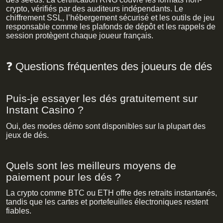
crypto, vérifiés par des auditeurs indépendants. Le
chiffrement SSL, l’hébergement sécurisé et les outils de jeu
responsable comme les plafonds de dépôt et les rappels de
session protègent chaque joueur français.
❓ Questions fréquentes des joueurs de dés
Puis-je essayer les dés gratuitement sur
Instant Casino ?
Oui, des modes démo sont disponibles sur la plupart des
jeux de dés.
Quels sont les meilleurs moyens de
paiement pour les dés ?
La crypto comme BTC ou ETH offre des retraits instantanés,
tandis que les cartes et portefeuilles électroniques restent
fiables.